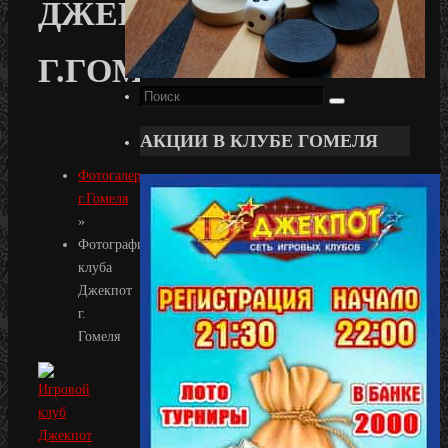
ДЖЕКПОТ
Г.ГОМЕЛЯ
Поиск
Поиск
для:
АКЦИИ В КЛУБЕ ГОМЕЛЯ
Фотогалерея
г.Гомеля
»
Фотографии
клуба
Джекпот
г.
Гомеля