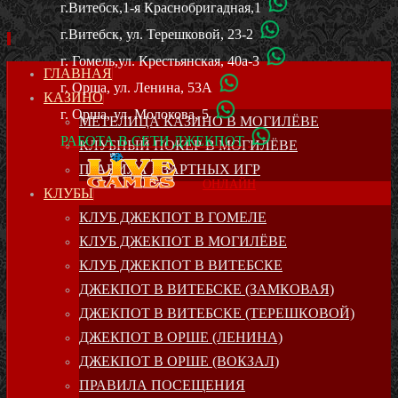
г.Витебск,1-я Краснобригадная,1
г.Витебск, ул. Терешковой, 23-2
г. Гомель,ул. Крестьянская, 40а-3
SKIP
ГЛАВНАЯ
г. Орша, ул. Ленина, 53А
TO
КАЗИНО
CONTENT
г. Орша, ул. Молокова, 5
МЕТЕЛИЦА КАЗИНО В МОГИЛЁВЕ
РАБОТА В СЕТИ ДЖЕКПОТ
КЛУБНЫЙ ПОКЕР В МОГИЛЁВЕ
ПРАВИЛА АЗАРТНЫХ ИГР
ОНЛАЙН
КЛУБЫ
КЛУБ ДЖЕКПОТ В ГОМЕЛЕ
КЛУБ ДЖЕКПОТ В МОГИЛЁВЕ
КЛУБ ДЖЕКПОТ В ВИТЕБСКЕ
ДЖЕКПОТ В ВИТЕБСКЕ (ЗАМКОВАЯ)
ДЖЕКПОТ В ВИТЕБСКЕ (ТЕРЕШКОВОЙ)
ДЖЕКПОТ В ОРШЕ (ЛЕНИНА)
ДЖЕКПОТ В ОРШЕ (ВОКЗАЛ)
ПРАВИЛА ПОСЕЩЕНИЯ