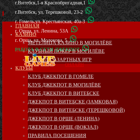
г.Витебск,1-я Краснобригадная,1
г.Витебск, ул. Терешковой, 23-2
г. Гомель,ул. Крестьянская, 40а-3
SKIP
ГЛАВНАЯ
г. Орша, ул. Ленина, 53А
TO
КАЗИНО
CONTENT
г. Орша, ул. Молокова, 5
МЕТЕЛИЦА КАЗИНО В МОГИЛЁВЕ
РАБОТА В СЕТИ ДЖЕКПОТ
КЛУБНЫЙ ПОКЕР В МОГИЛЁВЕ
ПРАВИЛА АЗАРТНЫХ ИГР
ОНЛАЙН
КЛУБЫ
КЛУБ ДЖЕКПОТ В ГОМЕЛЕ
КЛУБ ДЖЕКПОТ В МОГИЛЁВЕ
КЛУБ ДЖЕКПОТ В ВИТЕБСКЕ
ДЖЕКПОТ В ВИТЕБСКЕ (ЗАМКОВАЯ)
ДЖЕКПОТ В ВИТЕБСКЕ (ТЕРЕШКОВОЙ)
ДЖЕКПОТ В ОРШЕ (ЛЕНИНА)
ДЖЕКПОТ В ОРШЕ (ВОКЗАЛ)
ПРАВИЛА ПОСЕЩЕНИЯ