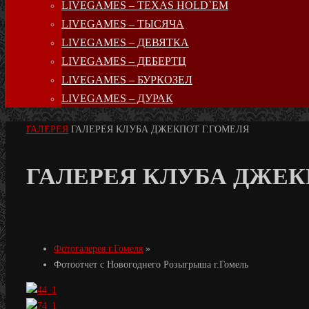
LIVEGAMES – TEXAS HOLD`EM
LIVEGAMES – ТЫСЯЧА
LIVEGAMES – ДЕВЯТКА
LIVEGAMES – ДЕБЕРТЦ
LIVEGAMES – БУРКОЗЕЛ
LIVEGAMES – ДУРАК
ГЛАВНАЯ
ГАЛЕРЕЯ
ГАЛЕРЕЯ КЛУБА ДЖЕКПОТ Г.ГОМЕЛЯ
ГАЛЕРЕЯ КЛУБА ДЖЕК
Фотогалерея г.Гомеля
»
Фотоотчет с Новогоднего Розыгрыша г.Гомель