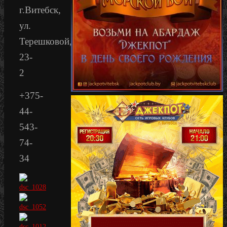
г.Витебск,
ул.
Терешковой,
23-
2
+375-
44-
543-
74-
34