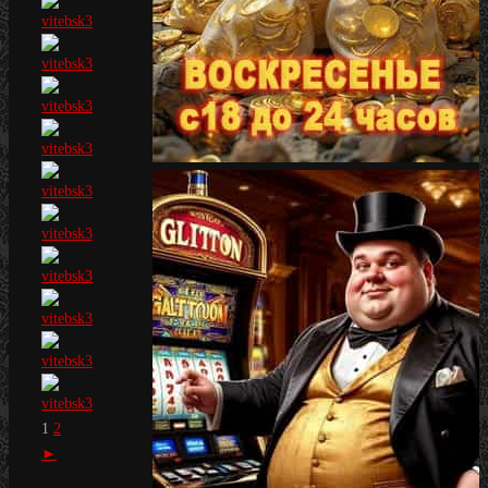
1
2
►