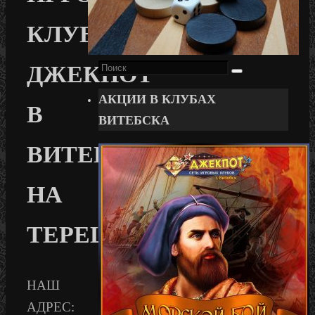
КЛУБ
ДЖЕКПОТ
Поиск
Поиск
для:
АКЦИИ В КЛУБАХ
В
ВИТЕБСКА
ВИТЕБСКЕ
НА
ТЕРЕШКОВОЙ
НАШ
АДРЕС: