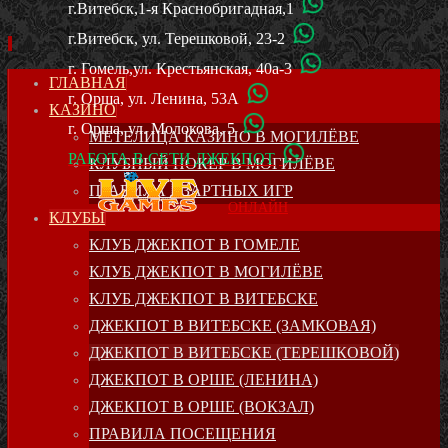
г.Витебск,1-я Краснобригадная,1
г.Витебск, ул. Терешковой, 23-2
г. Гомель,ул. Крестьянская, 40а-3
SKIP
ГЛАВНАЯ
г. Орша, ул. Ленина, 53А
TO
КАЗИНО
CONTENT
г. Орша, ул. Молокова, 5
МЕТЕЛИЦА КАЗИНО В МОГИЛЁВЕ
РАБОТА В СЕТИ ДЖЕКПОТ
КЛУБНЫЙ ПОКЕР В МОГИЛЁВЕ
ПРАВИЛА АЗАРТНЫХ ИГР
ОНЛАЙН
КЛУБЫ
КЛУБ ДЖЕКПОТ В ГОМЕЛЕ
КЛУБ ДЖЕКПОТ В МОГИЛЁВЕ
КЛУБ ДЖЕКПОТ В ВИТЕБСКЕ
ДЖЕКПОТ В ВИТЕБСКЕ (ЗАМКОВАЯ)
ДЖЕКПОТ В ВИТЕБСКЕ (ТЕРЕШКОВОЙ)
ДЖЕКПОТ В ОРШЕ (ЛЕНИНА)
ДЖЕКПОТ В ОРШЕ (ВОКЗАЛ)
ПРАВИЛА ПОСЕЩЕНИЯ