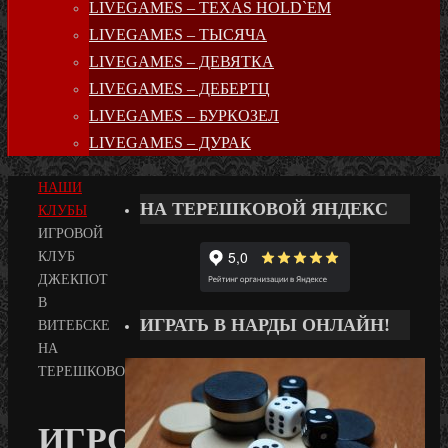
LIVEGAMES – TEXAS HOLD`EM
LIVEGAMES – ТЫСЯЧА
LIVEGAMES – ДЕВЯТКА
LIVEGAMES – ДЕБЕРТЦ
LIVEGAMES – БУРКОЗЕЛ
LIVEGAMES – ДУРАК
ГЛАВНАЯ
НАШИ
НА ТЕРЕШКОВОЙ ЯНДЕКС
КЛУБЫ
ИГРОВОЙ
КЛУБ
ДЖЕКПОТ
В
ИГРАТЬ В НАРДЫ ОНЛАЙН!
ВИТЕБСКЕ
НА
ТЕРЕШКОВОЙ
ИГРОВОЙ