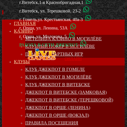
г.Витебск,1-я Краснобригадная,1
г.Витебск, ул. Терешковой, 23-2
г. Гомель,ул. Крестьянская, 40а-3
SKIP
ГЛАВНАЯ
г. Орша, ул. Ленина, 53А
TO
КАЗИНО
CONTENT
г. Орша, ул. Молокова, 5
МЕТЕЛИЦА КАЗИНО В МОГИЛЁВЕ
РАБОТА В СЕТИ ДЖЕКПОТ
КЛУБНЫЙ ПОКЕР В МОГИЛЁВЕ
ПРАВИЛА АЗАРТНЫХ ИГР
ОНЛАЙН
КЛУБЫ
КЛУБ ДЖЕКПОТ В ГОМЕЛЕ
КЛУБ ДЖЕКПОТ В МОГИЛЁВЕ
КЛУБ ДЖЕКПОТ В ВИТЕБСКЕ
ДЖЕКПОТ В ВИТЕБСКЕ (ЗАМКОВАЯ)
ДЖЕКПОТ В ВИТЕБСКЕ (ТЕРЕШКОВОЙ)
ДЖЕКПОТ В ОРШЕ (ЛЕНИНА)
ДЖЕКПОТ В ОРШЕ (ВОКЗАЛ)
ПРАВИЛА ПОСЕЩЕНИЯ