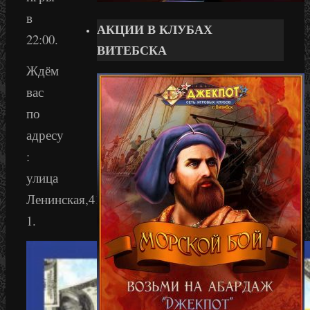
в
АКЦИИ В КЛУБАХ
22:00.
ВИТЕБСКА
Ждём
вас
по
адресу
:
улица
Ленинская,41-
1.