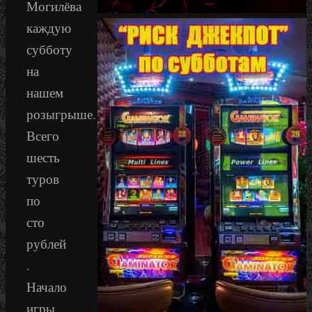
Могилёва
каждую
субботу
на
нашем
розыгрыше.
Всего
шесть
туров
по
сто
рублей
.
Начало
игры