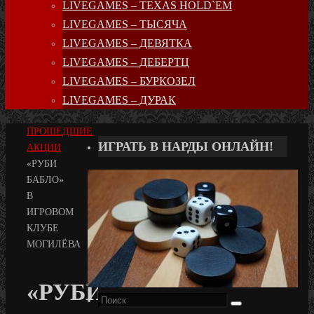
LIVEGAMES – TEXAS HOLD`EM
LIVEGAMES – ТЫСЯЧА
LIVEGAMES – ДЕВЯТКА
LIVEGAMES – ДЕБЕРТЦ
LIVEGAMES – БУРКОЗЕЛ
LIVEGAMES – ДУРАК
ГЛАВНАЯ
ПРОШЕДШИЕ
ИГРАТЬ В НАРДЫ ОНЛАЙН!
АКЦИИ
«РУБИ
БАБЛО»
В
ИГРОВОМ
КЛУБЕ
МОГИЛЁВА
«РУБИ
Поиск
Поиск