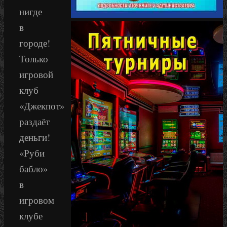
нигде
в
городе!
Только
игровой
клуб
«Джекпот»
раздаёт
деньги!
«Руби
бабло»
в
игровом
клубе